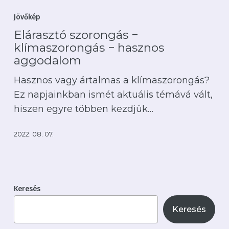
szorongás
Jövőkép
−
Elárasztó szorongás −
klímaszorongás
klímaszorongás − hasznos
−
aggodalom
hasznos
Hasznos vagy ártalmas a klímaszorongás?
aggodalom
Ez napjainkban ismét aktuális témává vált,
hiszen egyre többen kezdjük…
2022. 08. 07.
Keresés
Keresés