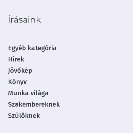
Írásaink
Egyéb kategória
Nincsenek termékek a
kosárban.
Hírek
Jövőkép
Irány a webshop
Könyv
Munka világa
Szakembereknek
Szülőknek