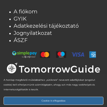
A fiókom
GYIK
Adatkezelési tájékoztató
Jognyilatkozat
ÁSZF
A honlap megfelelő működéséhez „sütiknek” nevezett adatfájlokat (angolul:
cookie) kell elhelyeznünk számítógépén, ahogy azt más nagy webhelyek és
internetszolgáltatók is teszik.
Részösszeg:
0
Ft
© 2022 - 2026 |
Jognyilatkozat
| TomorrowGuide Bt. |
Cookie-k elfogadása
Adatkezelési tájékoztató
|
ÁSZF
|
Ajánló
| Honlap