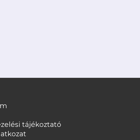
om
zelési tájékoztató
latkozat