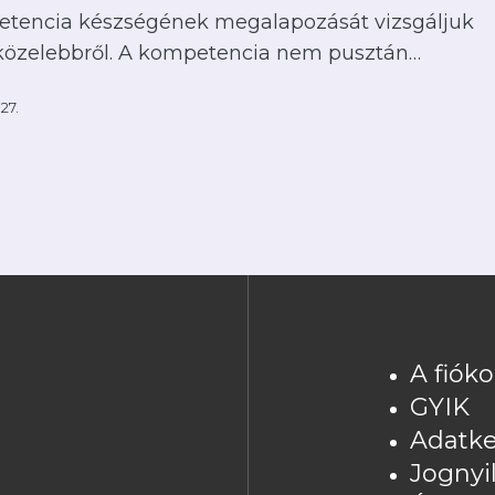
tencia készségének megalapozását vizsgáljuk
özelebbről. A kompetencia nem pusztán…
 27.
A fiók
GYIK
Adatke
Jognyi