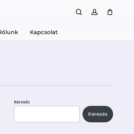
keresés
account
Kosár
bezárás
Rólunk
Kapcsolat
Keresés
Keresés