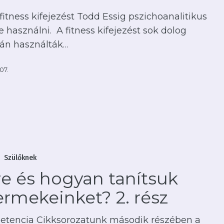
fitness kifejezést Todd Essig pszichoanalitikus
 használni. A fitness kifejezést sok dolog
án használták…
 07.
Szülőknek
Ni
e és hogyan tanítsuk
nket?
rmekeinket? 2. rész
tencia Cikksorozatunk második részében a