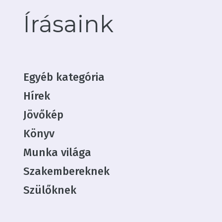
Írásaink
Egyéb kategória
Hírek
Jövőkép
Könyv
Munka világa
ncsenek termékek a
Szakembereknek
kosárban.
Szülőknek
Irány a webshop