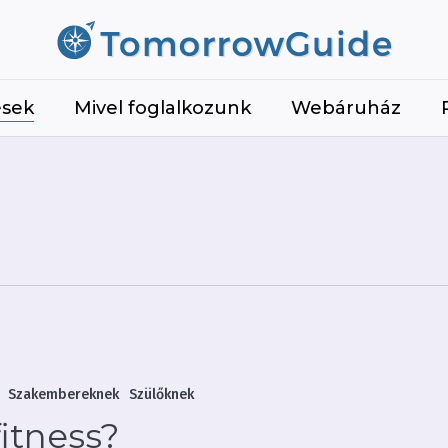
Kosár
ések
Mivel foglalkozunk
Webáruház
Szakembereknek
Szülőknek
fitness?