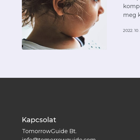
kompe
meg k
2022. 10.
Kapcsolat
TomorrowGuide Bt.