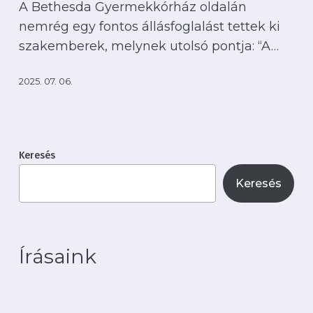
A Bethesda Gyermekkórház oldalán
a
nemrég egy fontos állásfoglalást tettek ki
babavárás
szakemberek, melynek utolsó pontja: “A…
alatt
felkészülni
2025. 07. 06.
az
online
világra?
Keresés
Keresés
Írásaink