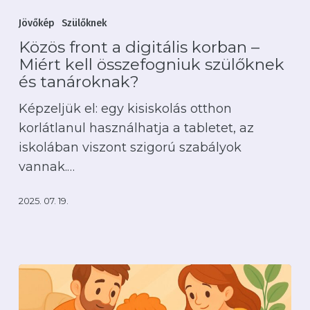
front
Jövőkép
Szülőknek
a
Közös front a digitális korban –
digitális
Miért kell összefogniuk szülőknek
korban
és tanároknak?
–
Képzeljük el: egy kisiskolás otthon
Miért
korlátlanul használhatja a tabletet, az
kell
iskolában viszont szigorú szabályok
összefogniuk
vannak.…
szülőknek
és
2025. 07. 19.
tanároknak?