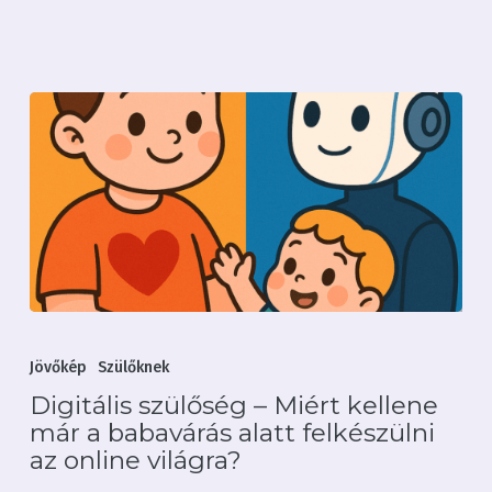
mint
a
tablet?
Digitális
Nincsenek termékek a
szülőség
Jövőkép
Szülőknek
kosárban.
–
Digitális szülőség – Miért kellene
Miért
már a babavárás alatt felkészülni
Irány a webshop
kellene
az online világra?
már