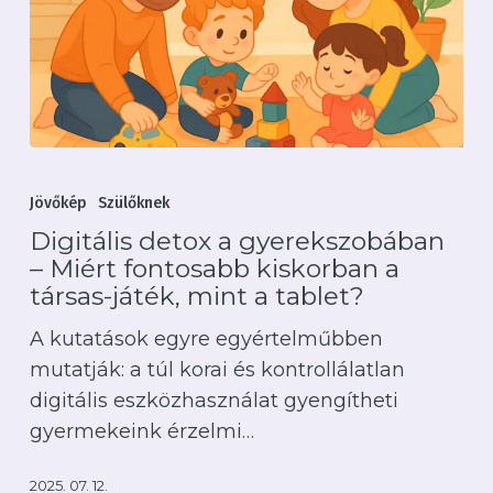
Digitális
detox
Jövőkép
Szülőknek
a
Digitális detox a gyerekszobában
gyerekszobában
– Miért fontosabb kiskorban a
–
társas-játék, mint a tablet?
Miért
A kutatások egyre egyértelműbben
fontosabb
mutatják: a túl korai és kontrollálatlan
kiskorban
digitális eszközhasználat gyengítheti
a
gyermekeink érzelmi…
társas-
játék,
2025. 07. 12.