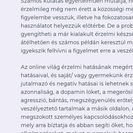
Számos kutatás egyértelműen mutatja, ho
érzelmileg még nem érett a közösségi médi
figyelembe vesszük, illetve ha fokozatosa
használatot helyezzük előtérbe. De a pro
gyengítheti a már kialakult érzelmi készs
átélhetően és számos példán keresztül mu
igyekszik felhívni a figyelmet erre a veszél
Az online világ érzelmi hatásának megért
hatásaival, és saját/ vagy gyermekünk ér
jutalmazó és negatív hatásai is lehetnek s
azonnaliság, a dopamin löket, a megerősít
agresszió, bántás, megszégyenülés erőtel
veszélyeztető tartalmak a másik oldalon, 
megszokott személyes kapcsolódásokhoz 
mely arra bíztatja és abban segíti őket, 