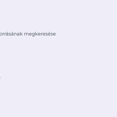
 forrásának megkeresése
s