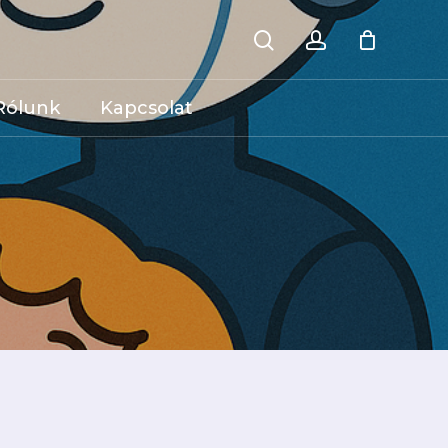
keresés
account
Kosár
bezárás
Rólunk
Kapcsolat