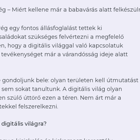
ség – Miért kellene már a babavárás alatt felkészüln
egy fontos állásfoglalást tettek ki
saládokat szükséges felvértezni a megfelelő
 hogy a digitális világgal való kapcsolatuk
 tevékenységet már a várandósság ideje alatt
e gondoljunk bele: olyan területen kell útmutatást
m sokat tanultunk. A digitális világ olyan
en szülő úttörő ezen a téren. Nem árt már a
ekkel felszerelkezni.
igitális világra?