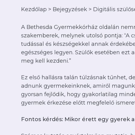
Kezdőlap
>
Bejegyzések
>
Digitális szülő
A Bethesda Gyermekkórház oldalán nemrég 
szakemberek, melynek utolsó pontja: “A c
tudással és készségekkel annak érdekében,
egészséges legyen. Szülők esetében ezt a
meg kell kezdeni.”
Ez első hallásra talán túlzásnak tűnhet, d
adnunk gyermekeinknek, amiről magunk se
gyorsan fejlődik, hogy gyakorlatilag mind
gyermek érkezése előtt megfelelő ismeret
Fontos kérdés: Mikor érett egy gyerek a d