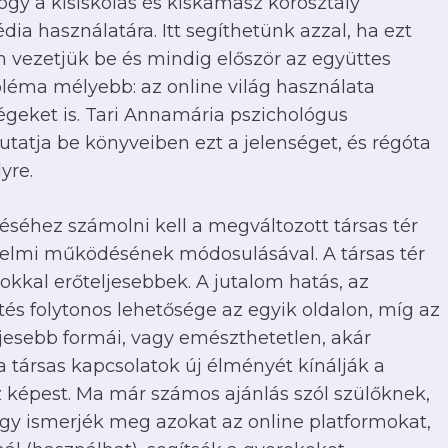
gy a kisiskolás és kiskamasz korosztály
a használatára. Itt segíthetünk azzal, ha ezt
n vezetjük be és mindig először az együttes
bléma mélyebb: az online világ használata
égeket is. Tari Annamária pszichológus
tatja be könyveiben ezt a jelenséget, és régóta
yre.
éséhez számolni kell a megváltozott társas tér
zelmi működésének módosulásával. A társas tér
okkal erőteljesebbek. A jutalom hatás, az
és folytonos lehetősége az egyik oldalon, míg az
jesebb formái, vagy emészthetetlen, akár
a társas kapcsolatok új élményét kínálják a
képest. Ma már számos ajánlás szól szülőknek,
hogy ismerjék meg azokat az online platformokat,