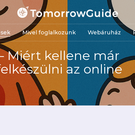
Kosár
ések
Mivel foglalkozunk
Webáruház
 – Miért kellene már
felkészülni az online