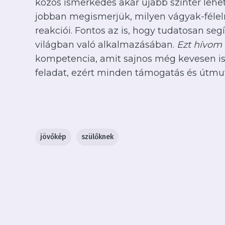
közös ismerkedés akár újabb színtér leh
jobban megismerjük, milyen vágyak-féle
reakciói. Fontos az is, hogy tudatosan se
világban való alkalmazásában.
Ezt hívom 
kompetencia, amit sajnos még kevesen is
feladat, ezért minden támogatás és útmuta
jövőkép
szülőknek