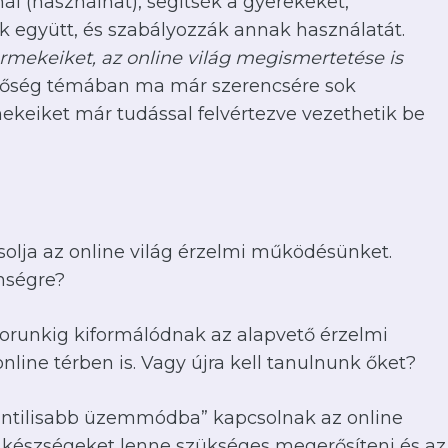
 (használhat), segítsék a gyerekeket,
k együtt, és szabályozzák annak használatát.
ermekeiket, az online világ megismertetése is
zülőség témában ma már szerencsére sok
keiket már tudással felvértezve vezethetik be
solja az online világ érzelmi működésünket.
enségre?
korunkig kiformálódnak az alapvető érzelmi
line térben is. Vagy újra kell tanulnunk őket?
fantilisabb üzemmódba” kapcsolnak az online
y készségeket lenne szükséges megerősíteni és az