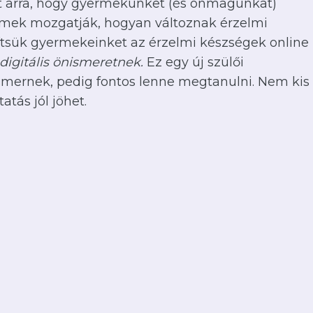
et arra, hogy gyermekünket (és önmagunkat)
lmek mozgatják, hogyan változnak érzelmi
gítsük gyermekeinket az érzelmi készségek online
digitális önismeretnek.
Ez egy új szülői
mernek, pedig fontos lenne megtanulni. Nem kis
tás jól jöhet.