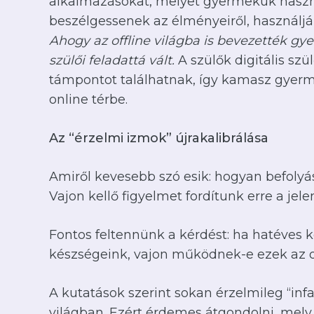
alkalmazásokat, melyet gyermekük használ
beszélgessenek az élményeiről, használjá
Ahogy az offline világba is bevezették gy
szülői feladattá vált.
A szülők digitális s
támpontot találhatnak, így kamasz gyerme
online térbe.
Az “érzelmi izmok” újrakalibrálása
Amiről kevesebb szó esik: hogyan befolyá
Vajon kellő figyelmet fordítunk erre a jel
Fontos feltennünk a kérdést: ha hatéves 
készségeink, vajon működnek-e ezek az on
A kutatások szerint sokan érzelmileg “in
világban. Ezért érdemes átgondolni, mel