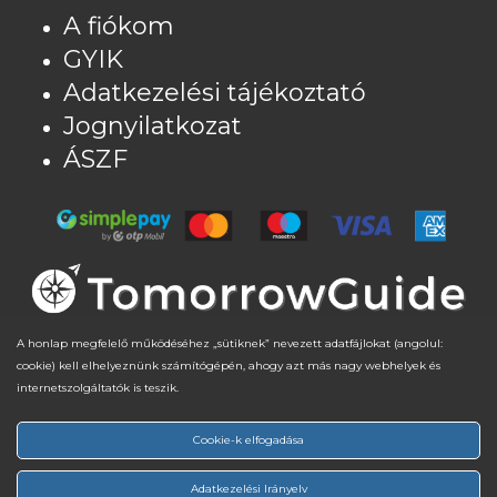
A fiókom
GYIK
Adatkezelési tájékoztató
Jognyilatkozat
ÁSZF
A honlap megfelelő működéséhez „sütiknek” nevezett adatfájlokat (angolul:
cookie) kell elhelyeznünk számítógépén, ahogy azt más nagy webhelyek és
internetszolgáltatók is teszik.
Részösszeg:
0
Ft
© 2022 - 2026 |
Jognyilatkozat
| TomorrowGuide Bt. |
Cookie-k elfogadása
Adatkezelési tájékoztató
|
ÁSZF
|
Ajánló
| Honlap
Kosár
Pénztár
fejlesztés:
netPR.hu
Adatkezelési Irányelv