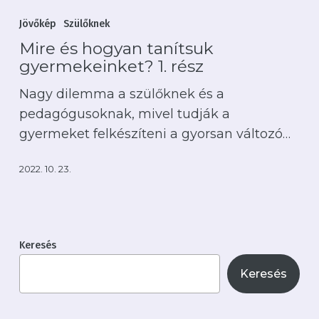
és
Jövőkép
Szülőknek
hogyan
Mire és hogyan tanítsuk
tanítsuk
gyermekeinket? 1. rész
gyermekeinket?
Nagy dilemma a szülőknek és a
1.
pedagógusoknak, mivel tudják a
rész
gyermeket felkészíteni a gyorsan változó…
2022. 10. 23.
Keresés
Keresés