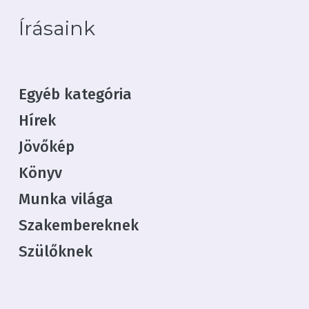
Írásaink
Egyéb kategória
Nincsenek termékek a
Hírek
kosárban.
Jövőkép
Irány a webshop
Könyv
Munka világa
Szakembereknek
Szülőknek