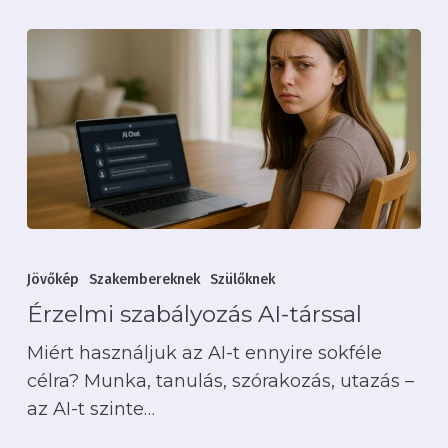
Érzelmi
szabályozás
Jövőkép
Szakembereknek
Szülőknek
AI-
Érzelmi szabályozás AI-társsal
társsal
Miért használjuk az AI-t ennyire sokféle
célra? Munka, tanulás, szórakozás, utazás –
az AI-t szinte…