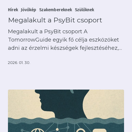
a
Hírek
Jövőkép
Szakembereknek
Szülőknek
PsyBit
Megalakult a PsyBit csoport
csoport
Megalakult a PsyBit csoport A
TomorrowGuide egyik fő célja eszközöket
adni az érzelmi készségek fejlesztéséhez,…
2026. 01. 30.