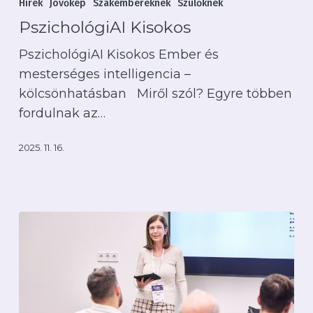
Hírek
Jövőkép
Szakembereknek
Szülőknek
PszichológiAI Kisokos
PszichológiAI Kisokos Ember és
mesterséges intelligencia –
kölcsönhatásban Miről szól? Egyre többen
fordulnak az…
2025. 11. 16.