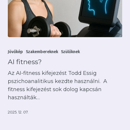
AI
fitness?
Jövőkép
Szakembereknek
Szülőknek
AI fitness?
Az AI-fitness kifejezést Todd Essig
pszichoanalitikus kezdte használni. A
fitness kifejezést sok dolog kapcsán
használták…
2025. 12. 07.