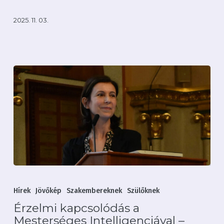
2025. 11. 03.
Érzelmi
kapcsolódás
Hírek
Jövőkép
Szakembereknek
Szülőknek
a
Érzelmi kapcsolódás a
Mesterséges
Mesterséges Intelligenciával –