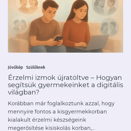
Érzelmi
izmok
Jövőkép
Szülőknek
újratöltve
Érzelmi izmok újratöltve – Hogyan
–
segítsük gyermekeinket a digitális
Hogyan
világban?
segítsük
Korábban már foglalkoztunk azzal, hogy
gyermekeinket
mennyire fontos a kisgyermekkorban
a
kialakult érzelmi készségeink
digitális
megerősítése kisiskolás korban,…
világban?