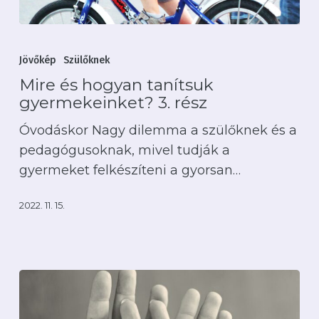
Mire
és
Jövőkép
Szülőknek
hogyan
Mire és hogyan tanítsuk
tanítsuk
gyermekeinket? 3. rész
gyermekeinket?
Óvodáskor Nagy dilemma a szülőknek és a
3.
pedagógusoknak, mivel tudják a
rész
gyermeket felkészíteni a gyorsan…
2022. 11. 15.