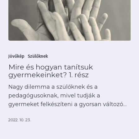
Mire
és
Jövőkép
Szülőknek
hogyan
Mire és hogyan tanítsuk
tanítsuk
gyermekeinket? 1. rész
gyermekeinket?
Nagy dilemma a szülőknek és a
1.
pedagógusoknak, mivel tudják a
rész
gyermeket felkészíteni a gyorsan változó…
2022. 10. 23.