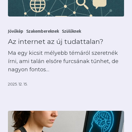
Az
internet
Jövőkép
Szakembereknek
Szülőknek
az
Az internet az új tudattalan?
új
Ma egy kicsit mélyebb témáról szeretnék
tudattalan?
írni, ami talán elsőre furcsának tűnhet, de
nagyon fontos…
2025. 12. 15.