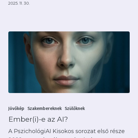
2025. 11. 30.
Ember(i)-
e
Jövőkép
Szakembereknek
Szülőknek
az
Ember(i)-e az AI?
AI?
A PszichológiAI Kisokos sorozat első része