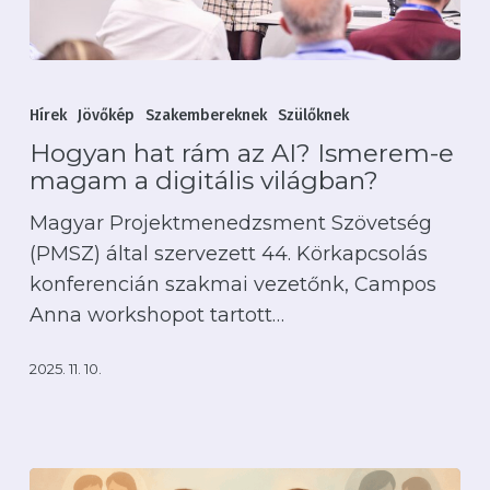
Nincsenek termékek a
kosárban.
Hogyan
hat
Hírek
Jövőkép
Szakembereknek
Szülőknek
Irány a webshop
rám
Hogyan hat rám az AI? Ismerem-e
az
magam a digitális világban?
AI?
Magyar Projektmenedzsment Szövetség
Ismerem-
(PMSZ) által szervezett 44. Körkapcsolás
e
konferencián szakmai vezetőnk, Campos
magam
Anna workshopot tartott…
a
digitális
2025. 11. 10.
világban?