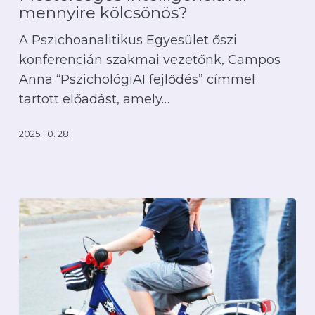
Intelligenciával
mennyire kölcsönös?
–
A Pszichoanalitikus Egyesület őszi
mennyire
konferencián szakmai vezetőnk, Campos
kölcsönös?
Anna “PszichológiAI fejlődés” címmel
tartott előadást, amely…
2025. 10. 28.