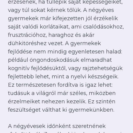
érzésének, ha túllépik saját képességeiket,
vagy túl sokat kérnek tőlük. A négyéves
gyermekek már kifejezetten jól érzékelik
saját valódi korlátaikat, ami csalódásokhoz,
frusztrációhoz, haraghoz és akár
dühkitöréshez vezet. A gyermekek
fejlődése nem mindig egyenletesen halad:
például öngondoskodásuk elmaradhat
kognitív fejlődésüktől, vagy rajztehetségük
fejlettebb lehet, mint a nyelvi készségeik.
Ez természetesen fordítva is igaz lehet:
tudásuk a világról már széles, miközben
érzelmeiket nehezen kezelik. Ez szintén
feszültséget válthat ki gyermekünkben.
A négyévesek időnként szeretnének