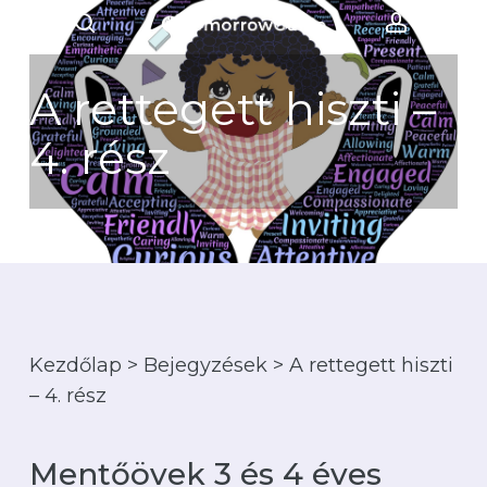
Menu
Skip
to
keresés
account
Kosár
Kosár
bezárás
main
A rettegett hiszti –
content
4. rész
Kezdőlap
>
Bejegyzések
>
A rettegett hiszti
– 4. rész
Mentőövek 3 és 4 éves