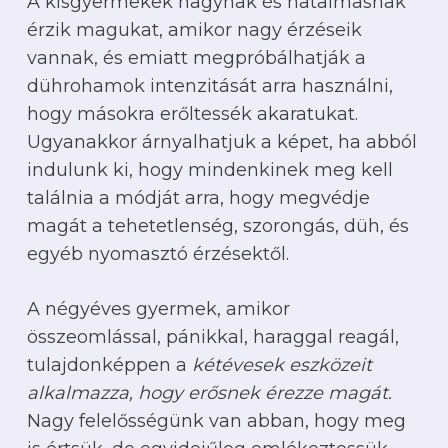
A kisgyermekek nagynak és hatalmasnak
érzik magukat, amikor nagy érzéseik
vannak, és emiatt megpróbálhatják a
dührohamok intenzitását arra használni,
hogy másokra erőltessék akaratukat.
Ugyanakkor árnyalhatjuk a képet, ha abból
indulunk ki, hogy mindenkinek meg kell
találnia a módját arra, hogy megvédje
magát a tehetetlenség, szorongás, düh, és
egyéb nyomasztó érzésektől.
A négyéves gyermek, amikor
összeomlással, pánikkal, haraggal reagál,
tulajdonképpen a
kétévesek eszközeit
alkalmazza, hogy erősnek érezze magát.
Nagy felelősségünk van abban, hogy meg