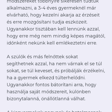
módszereket többnyire sikeresen tudtuk
alkalmazni, a 3-4 éves gyermeknél már
elvárható, hogy kezelni akarja az érzéseit
és erre mozgósítani tudja eszközeit.
Ugyanakkor tisztában kell lennünk azzal,
hogy erre még nem mindig képes magától,
időnként nekünk kell emlékeztetni erre.
A szülők és más felnőttek sokat
segíthetnek azzal, ha nem várnak el se túl
sokat, se túl keveset, és próbálják érzékelni,
ha a gyermek elkezd túlterhelődni.
Ugyanakkor fontos bátorítani arra, hogy
használja saját módszereit, különben
bizonytalanná, önállótlanná válhat.