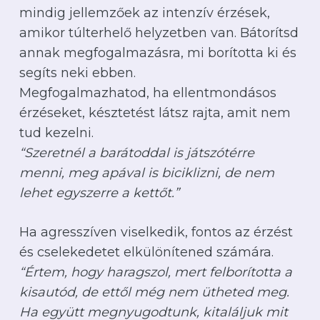
mindig jellemzőek az intenzív érzések,
amikor túlterhelő helyzetben van. Bátorítsd
annak megfogalmazásra, mi borította ki és
segíts neki ebben.
Megfogalmazhatod, ha ellentmondásos
érzéseket, késztetést látsz rajta, amit nem
tud kezelni.
“Szeretnél a barátoddal is játszótérre
menni, meg apával is biciklizni, de nem
lehet egyszerre a kettőt.”
Ha agresszíven viselkedik, fontos az érzést
és cselekedetet elkülönítened számára.
“Értem, hogy haragszol, mert felborította a
kisautód, de ettől még nem ütheted meg.
Ha együtt megnyugodtunk, kitaláljuk mit