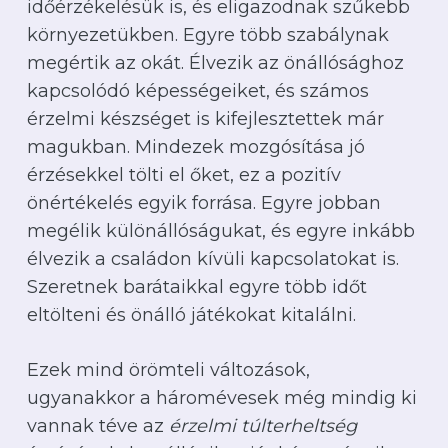
időérzékelésük is, és eligazodnak szűkebb
környezetükben. Egyre több szabálynak
megértik az okát. Élvezik az önállósághoz
kapcsolódó képességeiket, és számos
érzelmi készséget is kifejlesztettek már
magukban. Mindezek mozgósítása jó
érzésekkel tölti el őket, ez a pozitív
önértékelés egyik forrása. Egyre jobban
megélik különállóságukat, és egyre inkább
élvezik a családon kívüli kapcsolatokat is.
Szeretnek barátaikkal egyre több időt
eltölteni és önálló játékokat kitalálni.
Ezek mind örömteli változások,
ugyanakkor a háromévesek még mindig ki
vannak téve az
érzelmi túlterheltség