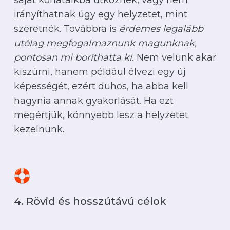
saját korlátaikba ütköznek, vagy nem
irányíthatnak úgy egy helyzetet, mint
szeretnék. Továbbra is
érdemes legalább
utólag megfogalmaznunk magunknak,
pontosan mi boríthatta ki.
Nem velünk akar
kiszúrni, hanem például élvezi egy új
képességét, ezért dühös, ha abba kell
hagynia annak gyakorlását. Ha ezt
megértjük, könnyebb lesz a helyzetet
kezelnünk.
4. Rövid és hosszútávú célok