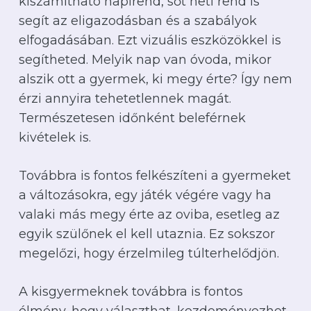
kiszámítható napirend, sőt heti rend is
segít az eligazodásban és a szabályok
elfogadásában. Ezt vizuális eszközökkel is
segítheted. Melyik nap van óvoda, mikor
alszik ott a gyermek, ki megy érte? Így nem
érzi annyira tehetetlennek magát.
Természetesen időnként beleférnek
kivételek is.
Továbbra is fontos felkészíteni a gyermeket
a változásokra, egy játék végére vagy ha
valaki más megy érte az oviba, esetleg az
egyik szülőnek el kell utaznia. Ez sokszor
megelőzi, hogy érzelmileg túlterhelődjön.
A kisgyermeknek továbbra is fontos