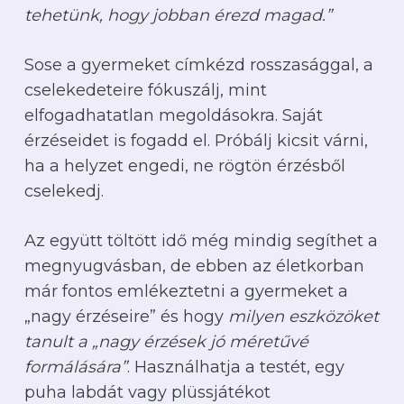
tehetünk, hogy jobban érezd magad.”
Sose a gyermeket címkézd rosszasággal, a
cselekedeteire fókuszálj, mint
elfogadhatatlan megoldásokra. Saját
érzéseidet is fogadd el. Próbálj kicsit várni,
ha a helyzet engedi, ne rögtön érzésből
cselekedj.
Az együtt töltött idő még mindig segíthet a
megnyugvásban, de ebben az életkorban
már fontos emlékeztetni a gyermeket a
„nagy érzéseire” és hogy
milyen eszközöket
tanult a „nagy érzések jó méretűvé
formálására”
. Használhatja a testét, egy
puha labdát vagy plüssjátékot