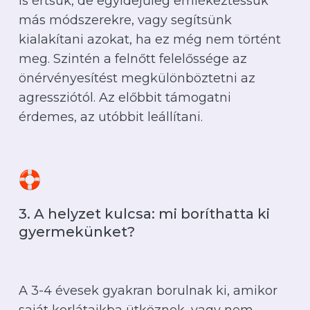
is értsük, de egyidejűleg emlékeztessük
más módszerekre, vagy segítsünk
kialakítani azokat, ha ez még nem történt
meg. Szintén a felnőtt felelőssége az
önérvényesítést megkülönböztetni az
agressziótól. Az előbbit támogatni
érdemes, az utóbbit leállítani.
3. A helyzet kulcsa: mi boríthatta ki
gyermekünket?
A 3-4 évesek gyakran borulnak ki, amikor