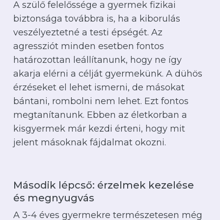
A szülő felelőssége a gyermek fizikai
biztonsága továbbra is, ha a kiborulás
veszélyeztetné a testi épségét. Az
agressziót minden esetben fontos
határozottan leállítanunk, hogy ne így
akarja elérni a célját gyermekünk. A dühös
érzéseket el lehet ismerni, de másokat
Nincsenek termékek a
bántani, rombolni nem lehet. Ezt fontos
kosárban.
megtanítanunk. Ebben az életkorban a
kisgyermek már kezdi érteni, hogy mit
Irány a webshop
jelent másoknak fájdalmat okozni.
Második lépcső: érzelmek kezelése
és megnyugvás
A 3-4 éves gyermekre természetesen még