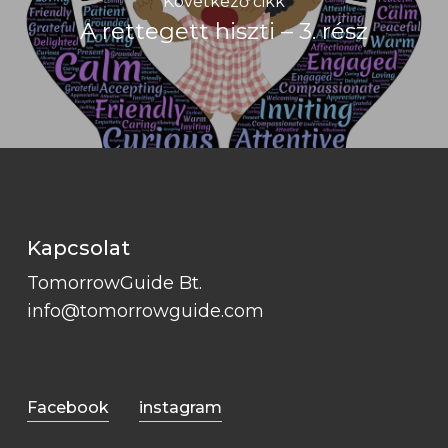
Következő cikk
A rettegett hiszti – 3. rész
Kapcsolat
TomorrowGuide Bt.
info@tomorrowguide.com
Facebook
instagram