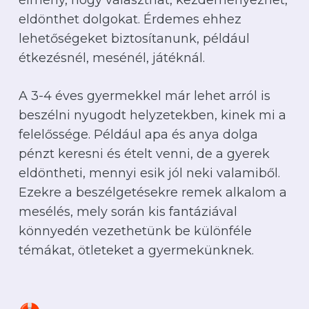
élmény, hogy választhat, kezdeményezhet,
eldönthet dolgokat. Érdemes ehhez
lehetőségeket biztosítanunk, például
étkezésnél, mesénél, játéknál.
A 3-4 éves gyermekkel már lehet arról is
beszélni nyugodt helyzetekben, kinek mi a
felelőssége. Például apa és anya dolga
pénzt keresni és ételt venni, de a gyerek
eldöntheti, mennyi esik jól neki valamiből.
Ezekre a beszélgetésekre remek alkalom a
mesélés, mely során kis fantáziával
könnyedén vezethetünk be különféle
témákat, ötleteket a gyermekünknek.