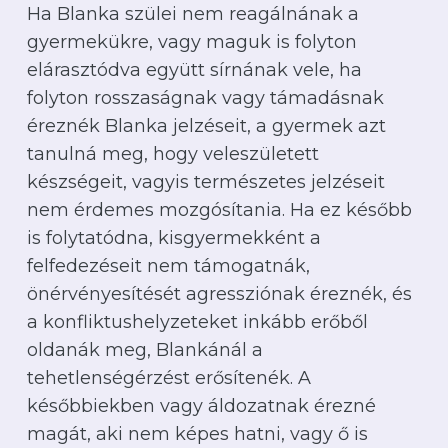
Ha Blanka szülei nem reagálnának a
gyermekükre, vagy maguk is folyton
elárasztódva együtt sírnának vele, ha
folyton rosszaságnak vagy támadásnak
éreznék Blanka jelzéseit, a gyermek azt
tanulná meg, hogy veleszületett
készségeit, vagyis természetes jelzéseit
nem érdemes mozgósítania. Ha ez később
is folytatódna, kisgyermekként a
felfedezéseit nem támogatnák,
önérvényesítését agressziónak éreznék, és
a konfliktushelyzeteket inkább erőből
oldanák meg, Blankánál a
tehetlenségérzést erősítenék. A
későbbiekben vagy áldozatnak érezné
magát, aki nem képes hatni, vagy ő is