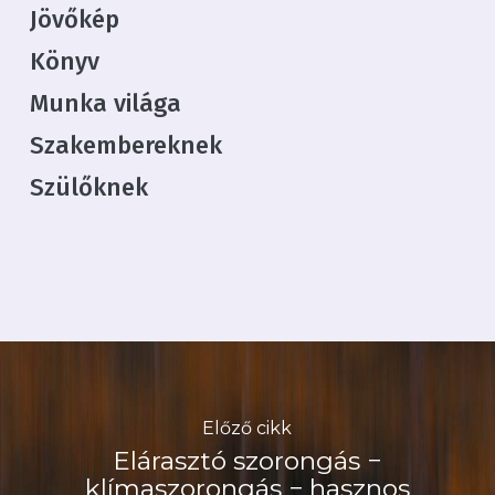
Jövőkép
Könyv
Munka világa
Szakembereknek
Szülőknek
Előző cikk
Elárasztó szorongás −
klímaszorongás − hasznos