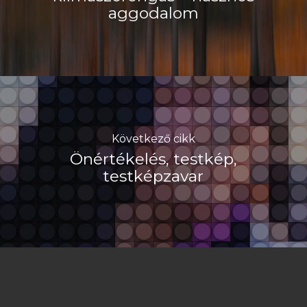
aggodalom
Következő cikk
Önértékelés, testkép,
testképzavar