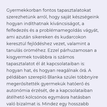
Gyermekkorban fontos tapasztalatokat
szerezhetünk arról, hogy saját készségeink
Nincsenek termékek a
hogyan indíthatnak kíváncsiságot, a
kosárban.
felfedezés és a problémamegoldás vágyát,
ami azután sikereken és kudarcokon
Irány a webshop
keresztül fejlődéshez vezet, valamint a
tanulás öröméhez. Ezzel párhuzamosan a
kisgyermek továbbra is számos
tapasztalatot él át kapcsolataiban is:
hogyan hat, és hogyan reagálnak őrá. A
példában szereplő Blanka szülei többnyire
megerősítették gyermekük hatóerő és
autonómia érzését, de a kapcsolataiban
átélhető kölcsönös egymásra hatásban
való bizalmat is. Mindez egy hosszabb