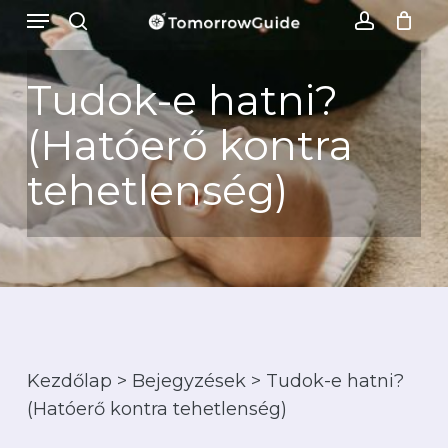
Menu
Skip
to
keresés
account
Kosár
Kosár
bezárás
main
Tudok-e hatni?
content
(Hatóerő kontra
tehetlenség)
Kezdőlap
>
Bejegyzések
>
Tudok-e hatni?
(Hatóerő kontra tehetlenség)