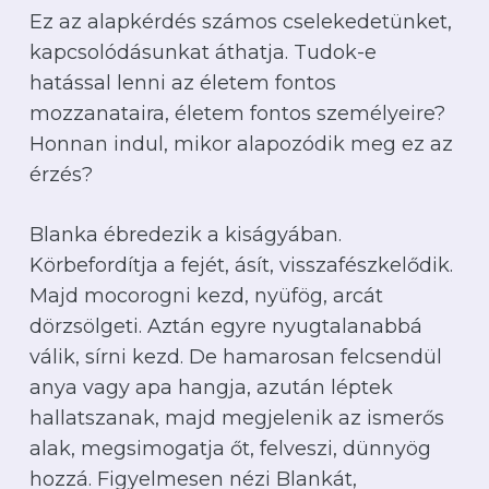
Ez az alapkérdés számos cselekedetünket,
kapcsolódásunkat áthatja. Tudok-e
hatással lenni az életem fontos
mozzanataira, életem fontos személyeire?
Honnan indul, mikor alapozódik meg ez az
érzés?
Blanka ébredezik a kiságyában.
Körbefordítja a fejét, ásít, visszafészkelődik.
Majd mocorogni kezd, nyüfög, arcát
dörzsölgeti. Aztán egyre nyugtalanabbá
válik, sírni kezd. De hamarosan felcsendül
anya vagy apa hangja, azután léptek
hallatszanak, majd megjelenik az ismerős
alak, megsimogatja őt, felveszi, dünnyög
hozzá. Figyelmesen nézi Blankát,