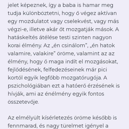
jelet képeznek, így a baba is hamar meg
tudja különböztetni, hogy ő végez aktívan
egy mozdulatot vagy cselekvést, vagy más
végzi-e, illetve akár őt mozgatják mások. A
hatáskeltés átélése testi szinten nagyon
korai élmény. Az „én csinálom”, „én hatok
valamire, valakire” öröme, valamint az az
élmény, hogy ő maga indít el mozgásokat,
fejlődésének, felfedezéseinek már pici
kortól egyik legfőbb mozgatórugója. A
pszichológiában ezt a hatóerő érzésének is
hívják, ami az énélmény egyik fontos
összetevője.
Az elmélyült kísérletezés öröme később is
fennmarad, és nagy türelmet igényel a