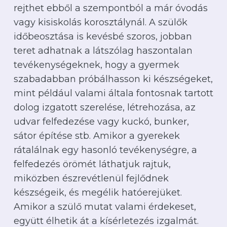
rejthet ebből a szempontból a már óvodás
vagy kisiskolás korosztálynál. A szülők
időbeosztása is kevésbé szoros, jobban
teret adhatnak a látszólag haszontalan
tevékenységeknek, hogy a gyermek
szabadabban próbálhasson ki készségeket,
mint például valami általa fontosnak tartott
dolog izgatott szerelése, létrehozása, az
udvar felfedezése vagy kuckó, bunker,
sátor építése stb. Amikor a gyerekek
rátalálnak egy hasonló tevékenységre, a
felfedezés örömét láthatjuk rajtuk,
miközben észrevétlenül fejlődnek
készségeik, és megélik hatóerejüket.
Amikor a szülő mutat valami érdekeset,
együtt élhetik át a kísérletezés izgalmát.