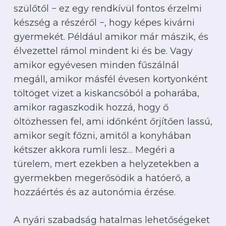
szülőtől − ez egy rendkívül fontos érzelmi
készség a részéről −, hogy képes kivárni
gyermekét. Például amikor már mászik, és
élvezettel rámol mindent ki és be. Vagy
amikor egyévesen minden fűszálnál
megáll, amikor másfél évesen kortyonként
töltöget vizet a kiskancsóból a poharába,
amikor ragaszkodik hozzá, hogy ő
öltözhessen fel, ami időnként őrjítően lassú,
amikor segít főzni, amitől a konyhában
kétszer akkora rumli lesz… Megéri a
türelem, mert ezekben a helyzetekben a
gyermekben megerősödik a hatóerő, a
hozzáértés és az autonómia érzése.
A nyári szabadság hatalmas lehetőségeket